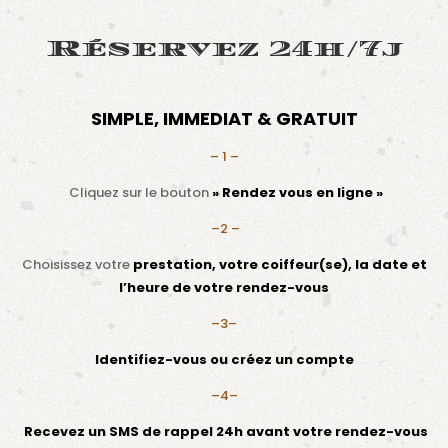
Réservez 24h/7j
SIMPLE, IMMEDIAT & GRATUIT
– 1 –
Cliquez sur le bouton
» Rendez vous en ligne »
–2 –
Choisissez
votre
prestation, votre coiffeur(se), la date et
l’heure de votre rendez-vous
–
3
–
Identifiez-vous ou créez un compte
–
4
–
Recevez un SMS de rappel 24h avant votre rendez-vous